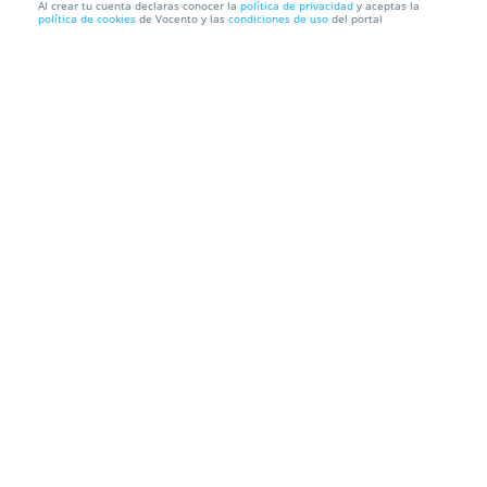
Al crear tu cuenta declaras conocer la
política de privacidad
y aceptas la
política de cookies
de Vocento y las
condiciones de uso
del portal
Jazz San Javier: Luca Filastro Trío & Lara Ferrari +
Young G...
Auditorio Parque Almansa
Plaza Almansa, 0, 30730. San Javier.
Murcia
Información local
Condiciones
Localización