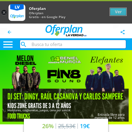
Oferplan
Ver
×
Oferplan
Gratis - en Google Play
arrow_back
share

26%
25,53€
19€