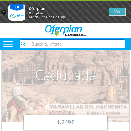
Oferplan
Ver
×
Oferplan
Gratis - en Google Play

Caducada
1.249€