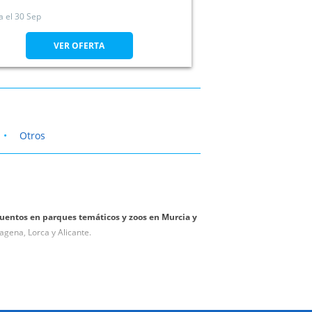
a el
30 Sep
VER OFERTA
Otros
uentos en parques temáticos y zoos en Murcia y
agena, Lorca y Alicante.
res ofertas para ir a parques temáticos en tu ciudad
letos de animales salvajes.
dos, parques acuáticos con toboganes o zoológicos