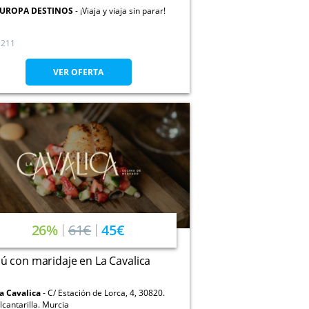
UROPA DESTINOS
¡Viaja y viaja sin parar!
211
VER OFERTA
26%
61€
45€
 con maridaje en La Cavalica
a Cavalica
C/ Estación de Lorca, 4, 30820.
lcantarilla. Murcia