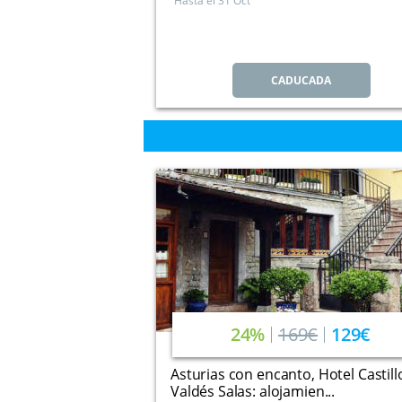
Hasta el
31 Oct
CADUCADA
24%
169€
129€
Asturias con encanto, Hotel Castill
Valdés Salas: alojamien...