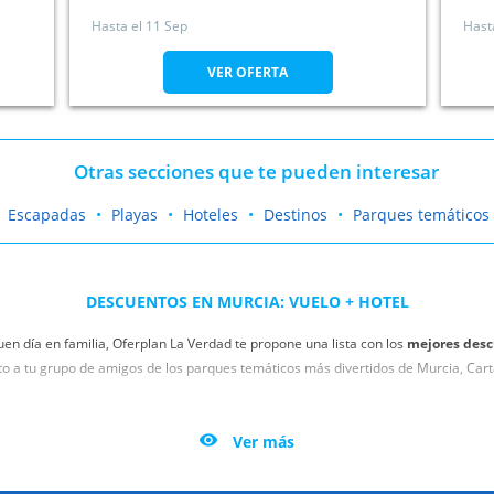
Hasta el
11 Sep
Hast
VER OFERTA
Otras secciones que te pueden interesar
Escapadas
Playas
Hoteles
Destinos
Parques temáticos
DESCUENTOS EN MURCIA: VUELO + HOTEL
uen día en familia, Oferplan La Verdad te propone una lista con los
mejores desc
nto a tu grupo de amigos de los parques temáticos más divertidos de Murcia, Cart
s variedad para poder elegir qué parque temático visitar. Benefíciate de las mejo
de atracciones más divertidos, parques acuáticos con toboganes o zoológicos rep

Ver más
ques temáticos en tu ciudad y disfruta de los parques de atracciones más diverti