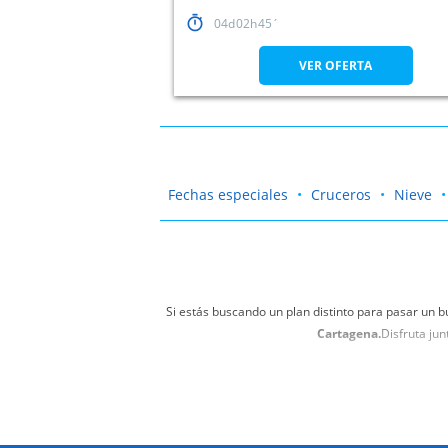
04
02
45
VER OFERTA
Fechas especiales
Cruceros
Nieve
Si estás buscando un plan distinto para pasar un b
Cartagena.
Disfruta ju
Si algo tiene Murcia, Cartagena, Lorca y Alicante e
y disfruta de los parques 
Benefíciate de las mejores ofertas para ir a par