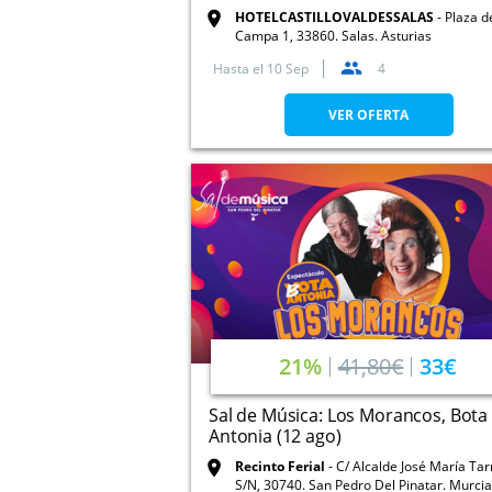
HOTELCASTILLOVALDESSALAS
Plaza d
Campa 1, 33860. Salas. Asturias
Hasta el
10 Sep
4
VER OFERTA
21%
41,80€
33€
Sal de Música: Los Morancos, Bota
Antonia (12 ago)
Recinto Ferial
C/ Alcalde José María Ta
S/N, 30740. San Pedro Del Pinatar. Murcia