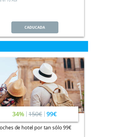
a el
10 Abr
CADUCADA
34%
150€
99€
oches de hotel por tan sólo 99€