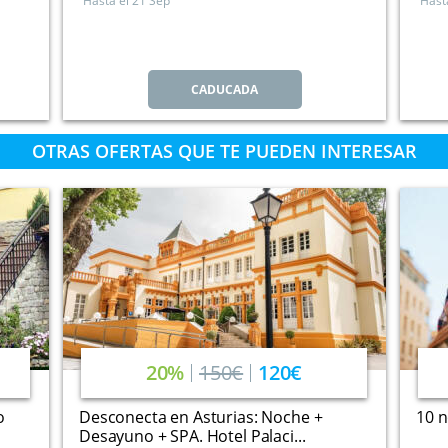
Hasta el
21 Sep
Hast
CADUCADA
OTRAS OFERTAS QUE TE PUEDEN INTERESAR
20%
150€
120€
o
Desconecta en Asturias: Noche +
10 n
Desayuno + SPA. Hotel Palaci...