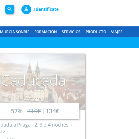
search
person_outline
Identifícate
MURCIA SONRÍE
FORMACIÓN
SERVICIOS
PRODUCTO
VIAJES
Caducada
57%
310€
134€
pada a Praga - 2, 3 o 4 noches +
los