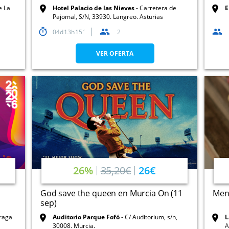
e La
Hotel Palacio de las Nieves
Carretera de
E
Pajomal, S/N, 33930. Langreo. Asturias
04
13
15
2
VER OFERTA
26%
35,20€
26€
God save the queen en Murcia On (11
Menú
sep)
rraga
Auditorio Parque Fofó
C/ Auditorium, s/n,
L
30008. Murcia.
A