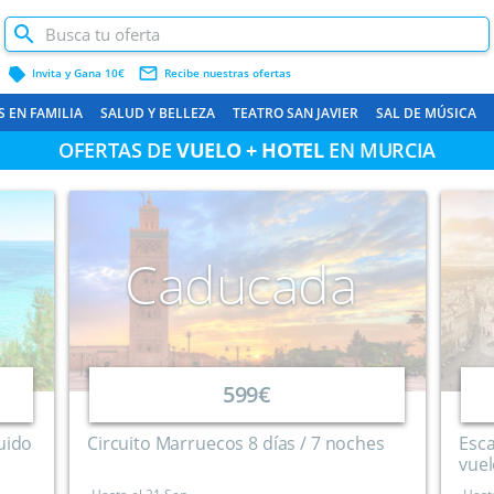
label
mail_outline
Invita y Gana 10€
Recibe nuestras ofertas
S EN FAMILIA
SALUD Y BELLEZA
TEATRO SAN JAVIER
SAL DE MÚSICA
OFERTAS DE
VUELO + HOTEL
EN MURCIA
CARTAGENA Y COSTA
Caducada
599€
uido
Circuito Marruecos 8 días / 7 noches
Esca
vue