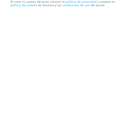
Al crear tu cuenta declaras conocer la
política de privacidad
y aceptas la
política de cookies
de Vocento y las
condiciones de uso
del portal
Cata de vinos en la huerta con The Wine Bar (27
jun)
Clap Clap Producciones
C/ Los Bernabeles, 4 Puente Tocinos,
30006. Murcia.
Información local
Condiciones
Localización